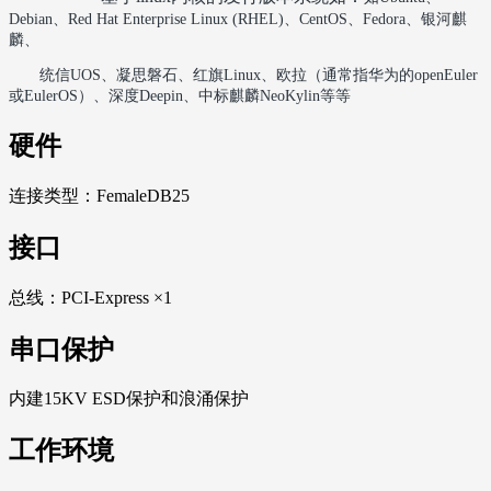
Debian‌
、
Red Hat Enterprise Linux (RHEL)‌
、
‌CentOS
、
Fedora
、银河麒
麟
、
统信
UOS‌
、凝思磐石
、红旗
Linux
、欧拉（通常指华为的
openEuler
或
EulerOS
）、深度
Deepin
、中标麒麟
NeoKylin等等
硬件
连接类型：FemaleDB25
接口
总线：PCI-Express ×1
串口保护
内建15KV ESD保护和浪涌保护
工作环境