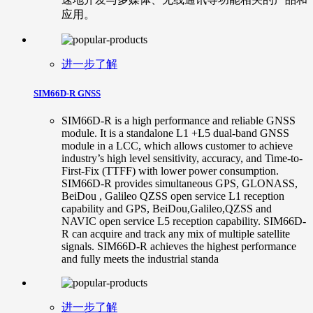
应用。
进一步了解
SIM66D-R GNSS
SIM66D-R is a high performance and reliable GNSS
module. It is a standalone L1 +L5 dual-band GNSS
module in a LCC, which allows customer to achieve
industry’s high level sensitivity, accuracy, and Time-to-
First-Fix (TTFF) with lower power consumption.
SIM66D-R provides simultaneous GPS, GLONASS,
BeiDou , Galileo QZSS open service L1 reception
capability and GPS, BeiDou,Galileo,QZSS and
NAVIC open service L5 reception capability. SIM66D-
R can acquire and track any mix of multiple satellite
signals. SIM66D-R achieves the highest performance
and fully meets the industrial standa
进一步了解