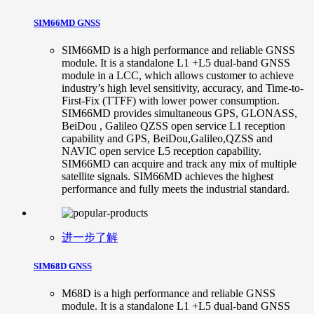
SIM66MD GNSS
SIM66MD is a high performance and reliable GNSS
module. It is a standalone L1 +L5 dual-band GNSS
module in a LCC, which allows customer to achieve
industry’s high level sensitivity, accuracy, and Time-to-
First-Fix (TTFF) with lower power consumption.
SIM66MD provides simultaneous GPS, GLONASS,
BeiDou , Galileo QZSS open service L1 reception
capability and GPS, BeiDou,Galileo,QZSS and
NAVIC open service L5 reception capability.
SIM66MD can acquire and track any mix of multiple
satellite signals. SIM66MD achieves the highest
performance and fully meets the industrial standard.
进一步了解
SIM68D GNSS
M68D is a high performance and reliable GNSS
module. It is a standalone L1 +L5 dual-band GNSS