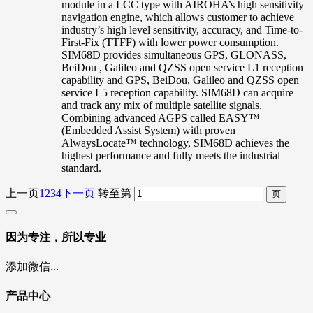
module in a LCC type with AIROHA’s high sensitivity
navigation engine, which allows customer to achieve
industry’s high level sensitivity, accuracy, and Time-to-
First-Fix (TTFF) with lower power consumption.
SIM68D provides simultaneous GPS, GLONASS,
BeiDou , Galileo and QZSS open service L1 reception
capability and GPS, BeiDou, Galileo and QZSS open
service L5 reception capability. SIM68D can acquire
and track any mix of multiple satellite signals.
Combining advanced AGPS called EASY™
(Embedded Assist System) with proven
AlwaysLocate™ technology, SIM68D achieves the
highest performance and fully meets the industrial
standard.
上一页
1
2
3
4
下一页
转至第
因为专注，所以专业
添加微信...
产品中心