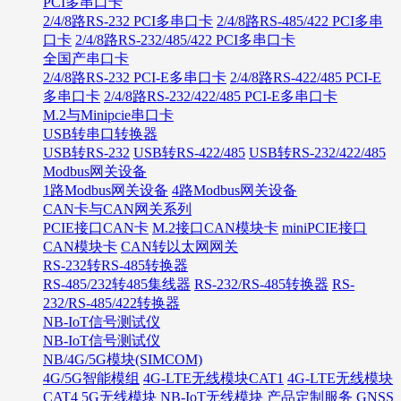
PCI多串口卡
2/4/8路RS-232 PCI多串口卡
2/4/8路RS-485/422 PCI多串
口卡
2/4/8路RS-232/485/422 PCI多串口卡
全国产串口卡
2/4/8路RS-232 PCI-E多串口卡
2/4/8路RS-422/485 PCI-E
多串口卡
2/4/8路RS-232/422/485 PCI-E多串口卡
M.2与Minipcie串口卡
USB转串口转换器
USB转RS-232
USB转RS-422/485
USB转RS-232/422/485
Modbus网关设备
1路Modbus网关设备
4路Modbus网关设备
CAN卡与CAN网关系列
PCIE接口CAN卡
M.2接口CAN模块卡
miniPCIE接口
CAN模块卡
CAN转以太网网关
RS-232转RS-485转换器
RS-485/232转485集线器
RS-232/RS-485转换器
RS-
232/RS-485/422转换器
NB-IoT信号测试仪
NB-IoT信号测试仪
NB/4G/5G模块(SIMCOM)
4G/5G智能模组
4G-LTE无线模块CAT1
4G-LTE无线模块
CAT4
5G无线模块
NB-IoT无线模块
产品定制服务
GNSS