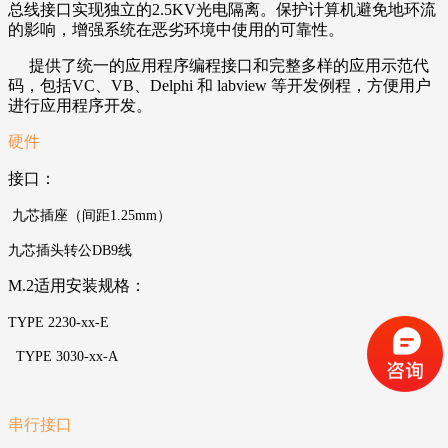
总线接口实现独立的
2.5KV
光电隔离。保护计算机避免地环流
的影响，增强系统在恶劣环境中使用的可靠性。
提供了统一的应用程序编程接口和完整多样的应用示范代
码，包括
VC
、
VB
、
Delphi
和
labview
等开发例程，方便用户
进行应用程序开发。
硬件
接口：
九芯插座（间距
1.25mm
）
九芯插头转公
DB9
线
M.2适用安装规格
：
TYPE 2230-xx-E
TYPE 3030-xx-A
串行接口