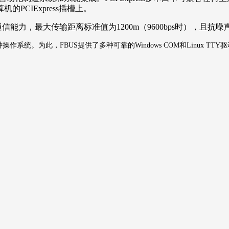
算机的
PCI
Express
插槽
上。
通信能力，最大传输距离标准值为
1200m
（
9600bps
时），且抗噪
种操作系统。为此，
FBUS
提供了多种可靠的
Windows COM
和
Linux TTY
驱