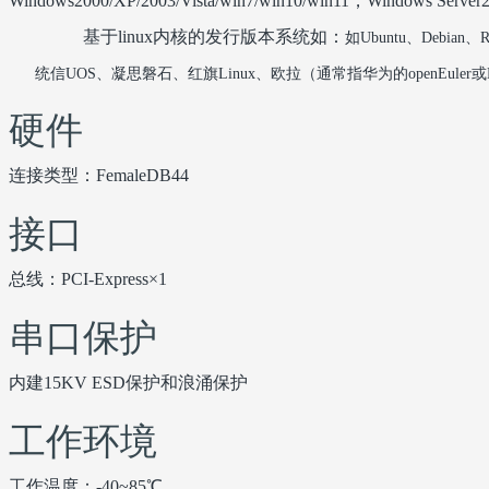
Windows2000/XP/2003/Vista/win7/win10/win11，Windows Server2
基于linux内核的发行版本系统如：
如
‌Ubuntu‌
、
Debian‌
、
R
统信
UOS‌
、凝思磐石
、红旗
Linux
、欧拉（通常指华为的
openEuler
或
硬件
连接类型：FemaleDB44
接口
总线：PCI-Express×1
串口保护
内建15KV ESD保护和浪涌保护
工作环境
工作温度：-40~85℃