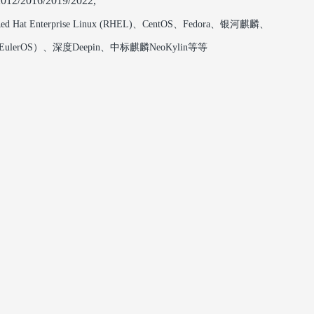
012/2016/2019/2022,
ed Hat Enterprise Linux (RHEL)‌
、
‌CentOS
、
Fedora
、银河麒麟
、
EulerOS
）、深度
Deepin
、中标麒麟
NeoKylin等等