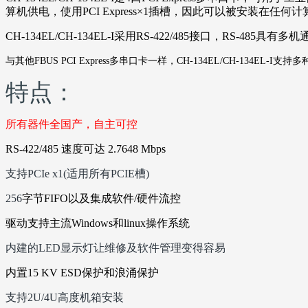
算机供电，
使用
PCI Express×1
插槽
，因此可以被安装在任何计
CH-134EL/CH-134EL-I
采用
RS-422/485
接口，
RS-485
具有多机
与其他
FBUS PCI Express
多串口卡一样，
CH-134EL/CH-134EL-I
支持多
特点：
所有器件全国产，自主可控
RS-422/485
速度可达
2.7648 Mbps
支持
PCIe x1(
适用所有
PCIE
槽
)
256
字节
FIFO
以及集成软件
/
硬件流控
驱动支持主流
Windows
和
linux
操作系统
内建的
LED
显示灯让维修及软件管理变得容易
内置
15 KV ESD
保护和浪涌保护
支持
2U/4U
高度机箱安装