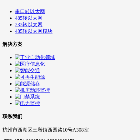
串口转以太网
485转以太网
232转以太网
485转以太网模块
解决方案
联系我们
杭州市西湖区三墩镇西园路10号A308室