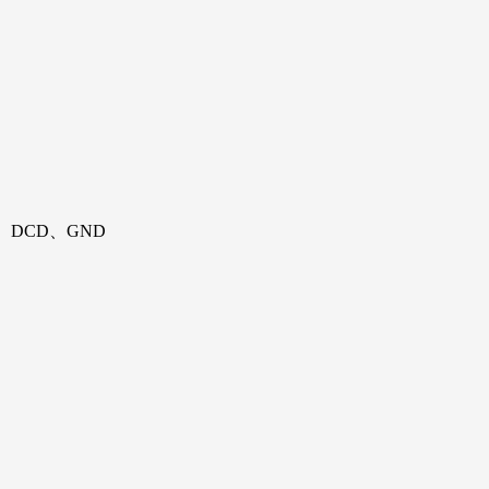
、DCD、GND