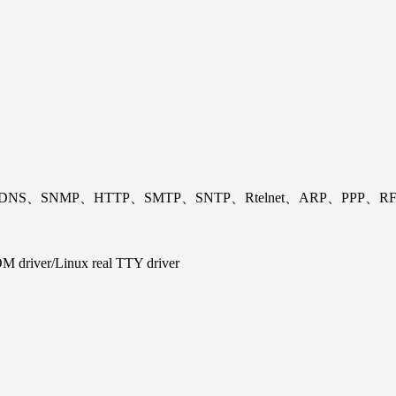
S、SNMP、HTTP、SMTP、SNTP、Rtelnet、ARP、PPP、RFC
iver/Linux real TTY driver