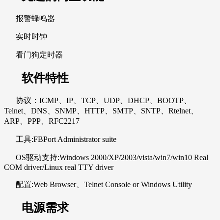
报警蜂鸣器
实时时钟
看门狗定时器
软件特性
协议：ICMP、IP、TCP、UDP、DHCP、BOOTP、
Telnet、DNS、SNMP、HTTP、SMTP、SNTP、Rtelnet、
ARP、PPP、RFC2217
工具:FBPort Administrator suite
OS驱动支持:Windows 2000/XP/2003/vista/win7/win10 Real
COM driver/Linux real TTY driver
配置:Web Browser、Telnet Console or Windows Utility
电源需求