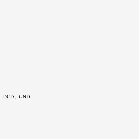
、DCD、GND