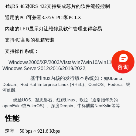
4线RS-485和RS-422支持集成芯片的软件流控控制
通用的PCI可兼容3.3/5V PCI和PCI-X
内建的LED显示灯让维修及软件管理变得容易
支持4U高度的机箱安装
支持操作系统：
Windows2000/XP/2003/Vista/win7/win10/win11，
Windows Server2012/2016/2019/2022,
基于linux内核的发行版本系统如：
‌Ubuntu‌
如
、
Debian‌
Red Hat Enterprise Linux (RHEL)‌
‌CentOS
Fedora
、
、
、
、银
河麒麟
、
UOS‌
Linux
统信
、凝思磐石
、红旗
、欧拉（通常指华为的
openEuler
EulerOS
Deepin
NeoKylin等等
或
）、深度
、中标麒麟
性能
速率：50 bps ~ 921.6 Kbps