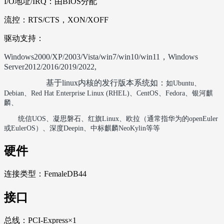
I/O地址/IRQ：由BIOS分配
流控：RTS/CTS，XON/XOFF
驱动支持：
Windows2000/XP/2003/Vista/win7/win10/win11，Windows
Server2012/2016/2019/2022,
基于linux内核的发行版本系统如：
如
‌Ubuntu‌
、
Debian‌
、
Red Hat Enterprise Linux (RHEL)‌
、
‌CentOS
、
Fedora
、银河麒
麟
、
统信
UOS‌
、凝思磐石
、红旗
Linux
、欧拉（通常指华为的
openEuler
或
EulerOS
）、深度
Deepin
、中标麒麟
NeoKylin等等
硬件
连接类型：FemaleDB44
接口
总线：PCI-Express×1